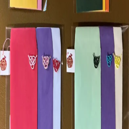
カート
← ショップコレクション
水引ポチ袋シリーズ②
250円（税込）
カートに入れる
作者
:
ごろんメンバー
説明